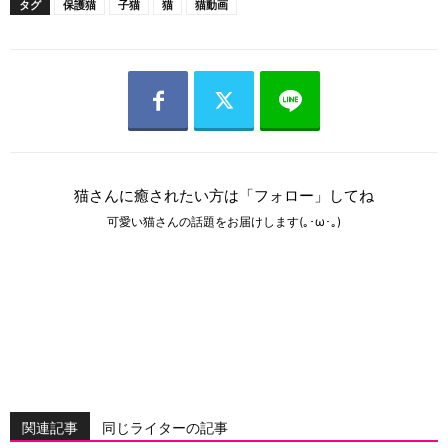
タグ
保護猫
子猫
猫
猫動画
猫さんに癒されたい方は「フォロー」してね
可愛い猫さんの話題をお届けします(｡･ω･｡)
関連記事
同じライターの記事