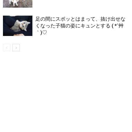
足の間にスポッとはまって、抜け出せな
くなった子猫の姿にキュンとする ( *´艸
｀)♡