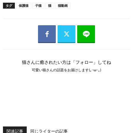
タグ
保護猫
子猫
猫
猫動画
猫さんに癒されたい方は「フォロー」してね
可愛い猫さんの話題をお届けします(｡･ω･｡)
関連記事
同じライターの記事