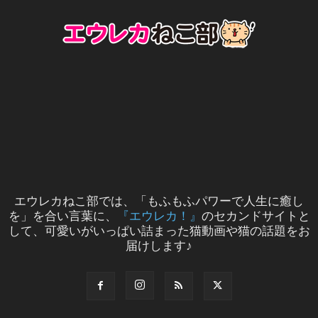
エウレカねこ部では、「もふもふパワーで人生に癒し
を」を合い言葉に、
『エウレカ！』
のセカンドサイトと
して、可愛いがいっぱい詰まった猫動画や猫の話題をお
届けします♪