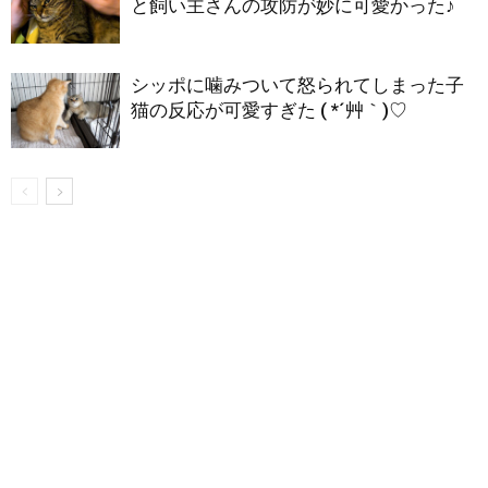
と飼い主さんの攻防が妙に可愛かった♪
シッポに噛みついて怒られてしまった子
猫の反応が可愛すぎた ( *´艸｀)♡