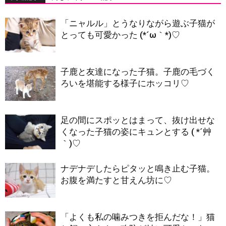
「ニャルル」とうなりながら遊ぶ子猫が
とっても可愛かった (*´ω｀*)♡
子鹿と友達になった子猫。子鹿の毛づく
ろいを堪能する様子にホッコリ♡
足の間にスポッとはまって、抜け出せな
くなった子猫の姿にキュンとする ( *´艸
｀)♡
ナデナデしたらピタッと鳴き止む子猫。
お腹を満たすと甘えん坊に♡
「よくも私の噛みつきを拒んだな！」猫