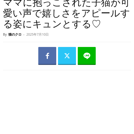
ママに抱っこされた子猫が可
愛い声で嬉しさをアピールす
る姿にキュンとする♡
By
猫のクロ
-
2025年7月10日