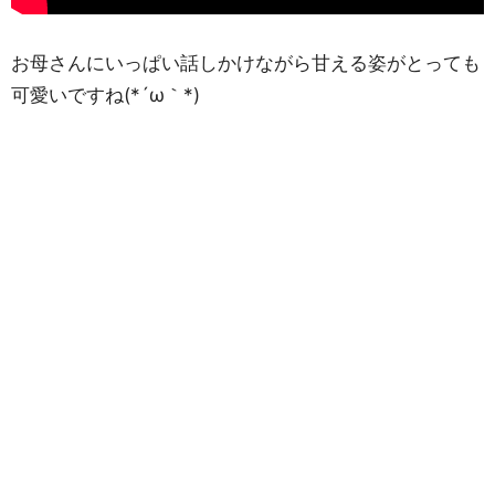
お母さんにいっぱい話しかけながら甘える姿がとっても
可愛いですね(*´ω｀*)