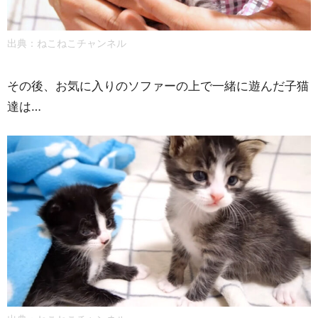
出典：
ねこねこチャンネル
その後、お気に入りのソファーの上で一緒に遊んだ子猫
達は…