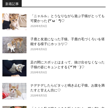
新着記事
「ニャルル」とうなりながら遊ぶ子猫がとっても
可愛かった (*´ω｀*)♡
2026年8月6日
子鹿と友達になった子猫。子鹿の毛づくろいを堪
能する様子にホッコリ♡
2026年8月6日
足の間にスポッとはまって、抜け出せなくなった
子猫の姿にキュンとする ( *´艸｀)♡
2026年8月6日
ナデナデしたらピタッと鳴き止む子猫。お腹を満
たすと甘えん坊に♡
2026年8月5日