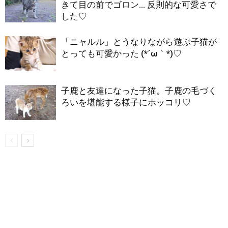
きて目の前でゴロン… 反則的な可愛さで
した♡
「ニャルル」とうなりながら遊ぶ子猫が
とっても可愛かった (*´ω｀*)♡
子鹿と友達になった子猫。子鹿の毛づく
ろいを堪能する様子にホッコリ♡