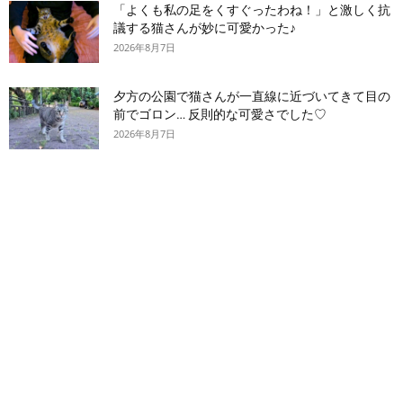
「よくも私の足をくすぐったわね！」と激しく抗
議する猫さんが妙に可愛かった♪
2026年8月7日
夕方の公園で猫さんが一直線に近づいてきて目の
前でゴロン… 反則的な可愛さでした♡
2026年8月7日