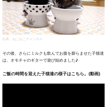
出典：ねこねこチャンネル
その後、さらにミルクも飲んでお腹を膨らませた子猫達
は、オモチャのギターで遊び始めました♪
ご飯の時間を迎えた子猫達の様子はこちら。(動画)