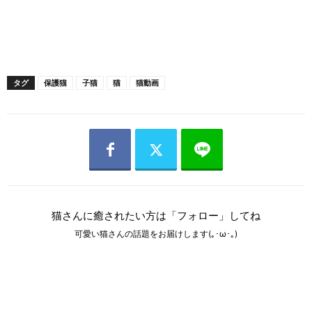
タグ
保護猫
子猫
猫
猫動画
猫さんに癒されたい方は「フォロー」してね
可愛い猫さんの話題をお届けします(｡･ω･｡)