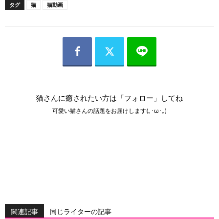
タグ
猫
猫動画
猫さんに癒されたい方は「フォロー」してね
可愛い猫さんの話題をお届けします(｡･ω･｡)
関連記事
同じライターの記事