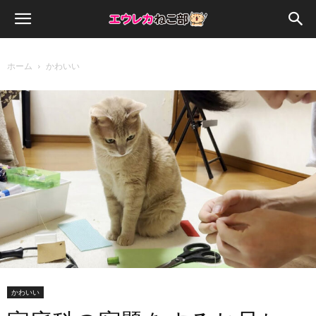
ホーム
かわいい
かわいい