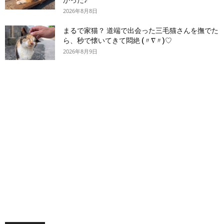
2026年8月8日
まるで家猫？ 道端で出会った三毛猫さんを撫でた
ら、秒で懐いてきて悶絶 (〃∇〃)♡
2026年8月9日