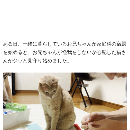
ある日、一緒に暮らしているお兄ちゃんが家庭科の宿題
を始めると、お兄ちゃんが怪我をしないか心配した猫さ
んがジッと見守り始めました。