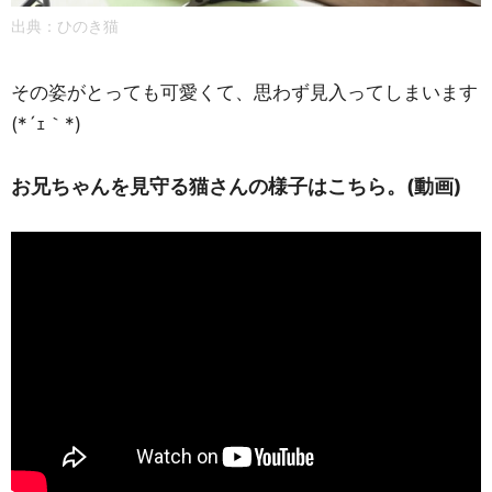
出典：ひのき猫
その姿がとっても可愛くて、思わず見入ってしまいます
(*´ｪ｀*)
お兄ちゃんを見守る猫さんの様子はこちら。(動画)