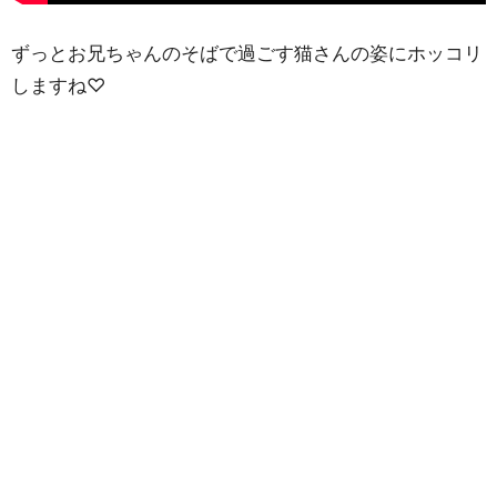
ずっとお兄ちゃんのそばで過ごす猫さんの姿にホッコリ
しますね♡