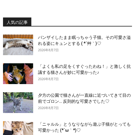
人気の記事
バンザイしたまま眠っちゃう子猫。その可愛さ溢
れる姿にキュンとする ( *´艸｀)♡
2026年8月7日
「よくも私の足をくすぐったわね！」と激しく抗
議する猫さんが妙に可愛かった♪
2026年8月7日
夕方の公園で猫さんが一直線に近づいてきて目の
前でゴロン… 反則的な可愛さでした♡
2026年8月7日
「ニャルル」とうなりながら遊ぶ子猫がとっても
可愛かった (*´ω｀*)♡