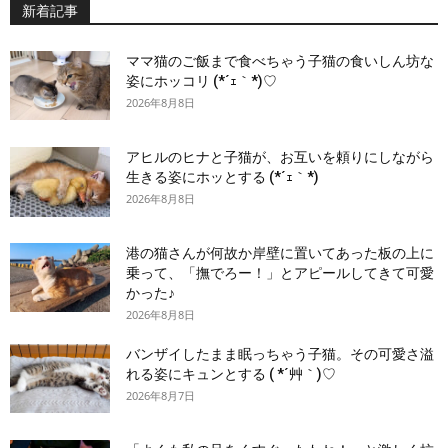
新着記事
ママ猫のご飯まで食べちゃう子猫の食いしん坊な
姿にホッコリ (*´ｪ｀*)♡
2026年8月8日
アヒルのヒナと子猫が、お互いを頼りにしながら
生きる姿にホッとする (*´ｪ｀*)
2026年8月8日
港の猫さんが何故か岸壁に置いてあった板の上に
乗って、「撫でろー！」とアピールしてきて可愛
かった♪
2026年8月8日
バンザイしたまま眠っちゃう子猫。その可愛さ溢
れる姿にキュンとする ( *´艸｀)♡
2026年8月7日