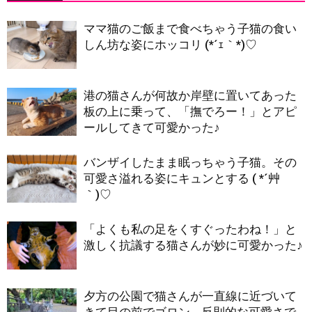
ママ猫のご飯まで食べちゃう子猫の食い
しん坊な姿にホッコリ (*´ｪ｀*)♡
港の猫さんが何故か岸壁に置いてあった
板の上に乗って、「撫でろー！」とアピ
ールしてきて可愛かった♪
バンザイしたまま眠っちゃう子猫。その
可愛さ溢れる姿にキュンとする ( *´艸
｀)♡
「よくも私の足をくすぐったわね！」と
激しく抗議する猫さんが妙に可愛かった♪
夕方の公園で猫さんが一直線に近づいて
きて目の前でゴロン… 反則的な可愛さで