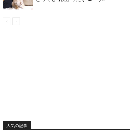
人気の記事