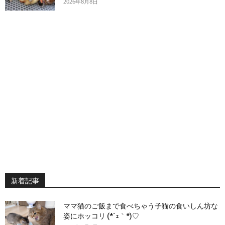
2026年8月8日
新着記事
ママ猫のご飯まで食べちゃう子猫の食いしん坊な
姿にホッコリ (*´ｪ｀*)♡