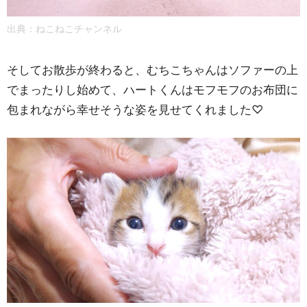
出典：
ねこねこチャンネル
そしてお散歩が終わると、むちこちゃんはソファーの上
でまったりし始めて、ハートくんはモフモフのお布団に
包まれながら幸せそうな姿を見せてくれました♡