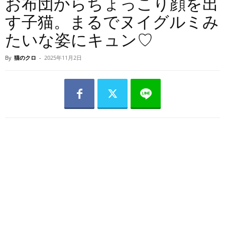
お布団からちょっこり顔を出
す子猫。まるでヌイグルミみ
たいな姿にキュン♡
By
猫のクロ
-
2025年11月2日