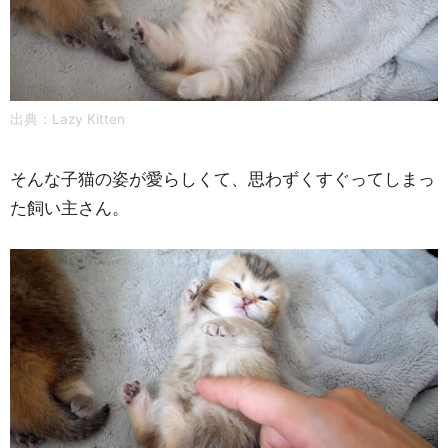
出典：
Lazy Kitten
そんな子猫の姿が愛らしくて、思わずくすぐってしまっ
た飼い主さん。