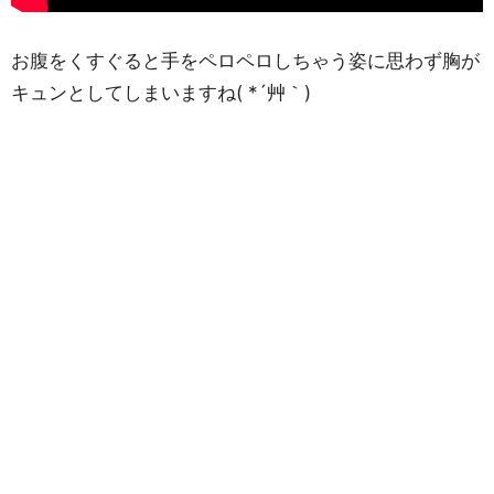
お腹をくすぐると手をペロペロしちゃう姿に思わず胸が
キュンとしてしまいますね( *´艸｀)