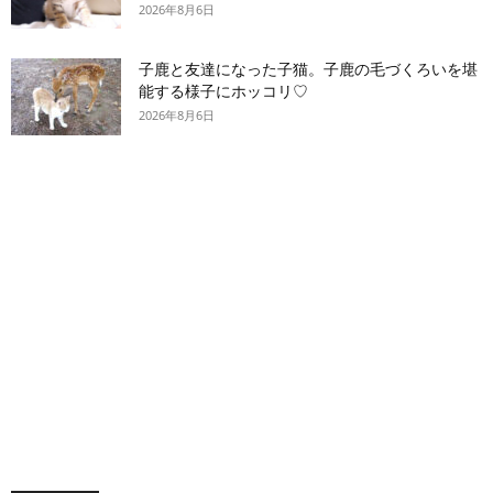
2026年8月6日
子鹿と友達になった子猫。子鹿の毛づくろいを堪
能する様子にホッコリ♡
2026年8月6日