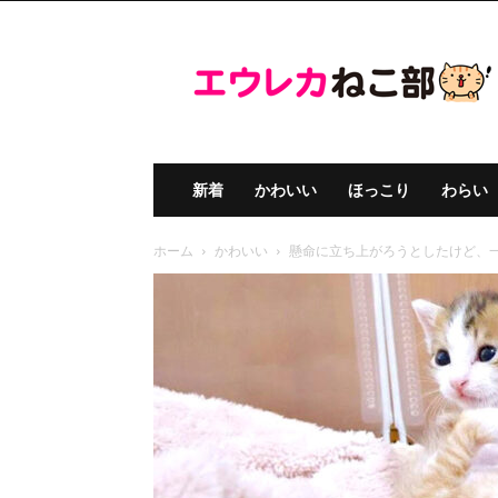
エ
ウ
レ
カ
ね
こ
部
新着
かわいい
ほっこり
わらい
ホーム
かわいい
懸命に立ち上がろうとしたけど、