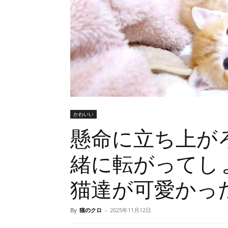
かわいい
懸命に立ち上が
緒に転がってし
猫達が可愛かっ
By
猫のクロ
-
2025年11月12日