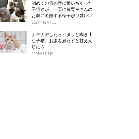
初めての雷の音に驚いちゃった
子猫達が、一斉に養育主さんの
お腹に避難する様子が可愛い♡
2021年12月13日
ナデナデしたらピタッと鳴き止
む子猫。お腹を満たすと甘えん
坊に♡
2026年8月5日