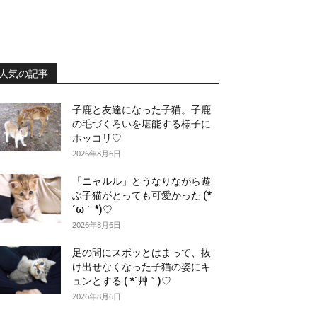
人気の記事
子鹿と友達になった子猫。子鹿
の毛づくろいを堪能する様子に
ホッコリ♡
2026年8月6日
「ニャルル」とうなりながら遊
ぶ子猫がとっても可愛かった (*
´ω｀*)♡
2026年8月6日
足の間にスポッとはまって、抜
け出せなくなった子猫の姿にキ
ュンとする ( *´艸｀)♡
2026年8月6日