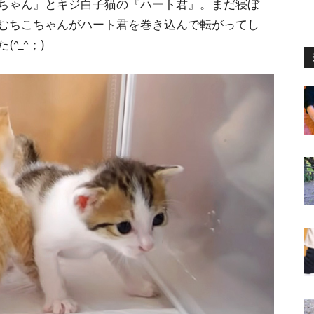
ちゃん』とキジ白子猫の『ハート君』。まだ寝ぼ
むちこちゃんがハート君を巻き込んで転がってし
^_^；)