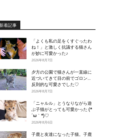
新着記事
「よくも私の足をくすぐったわ
ね！」と激しく抗議する猫さん
が妙に可愛かった♪
2026年8月7日
夕方の公園で猫さんが一直線に
近づいてきて目の前でゴロン…
反則的な可愛さでした♡
2026年8月7日
「ニャルル」とうなりながら遊
ぶ子猫がとっても可愛かった (*
´ω｀*)♡
2026年8月6日
子鹿と友達になった子猫。子鹿