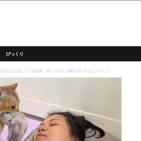
びっくり
達を咥えて運んでくる母猫。飼い主さんの隣が安心するようで…♡