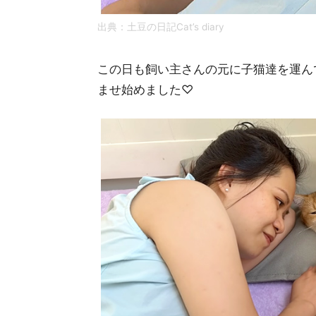
出典：
土豆の日記Cat’s diary
この日も飼い主さんの元に子猫達を運ん
ませ始めました♡