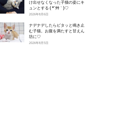
け出せなくなった子猫の姿にキ
ュンとする ( *´艸｀)♡
2026年8月6日
ナデナデしたらピタッと鳴き止
む子猫。お腹を満たすと甘えん
坊に♡
2026年8月5日