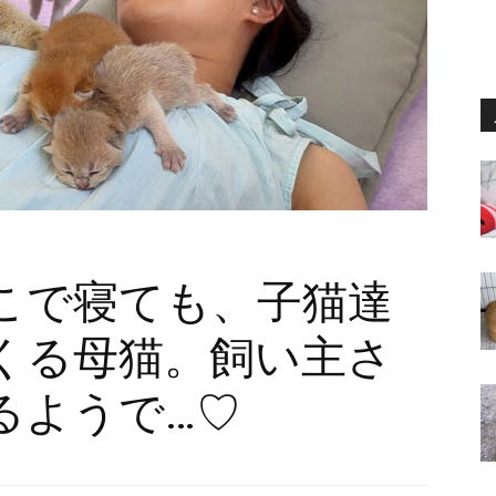
こで寝ても、子猫達
くる母猫。飼い主さ
るようで…♡