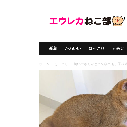
エ
ウ
レ
カ
ね
こ
部
新着
かわいい
ほっこり
わらい
ホーム
ほっこり
飼い主さんがどこで寝ても、子猫