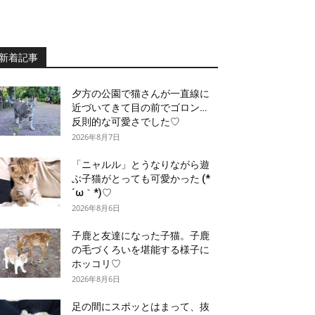
新着記事
夕方の公園で猫さんが一直線に
近づいてきて目の前でゴロン…
反則的な可愛さでした♡
2026年8月7日
「ニャルル」とうなりながら遊
ぶ子猫がとっても可愛かった (*
´ω｀*)♡
2026年8月6日
子鹿と友達になった子猫。子鹿
の毛づくろいを堪能する様子に
ホッコリ♡
2026年8月6日
足の間にスポッとはまって、抜