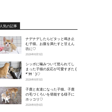
人気の記事
ナデナデしたらピタッと鳴き止
む子猫。お腹を満たすと甘えん
坊に♡
2026年8月5日
シッポに噛みついて怒られてし
まった子猫の反応が可愛すぎた (
*´艸｀)♡
2026年8月5日
子鹿と友達になった子猫。子鹿
の毛づくろいを堪能する様子に
ホッコリ♡
2026年8月6日