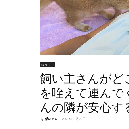
ほっこり
飼い主さんがど
を咥えて運んで
んの隣が安心す
By
猫のクロ
-
2025年11月26日