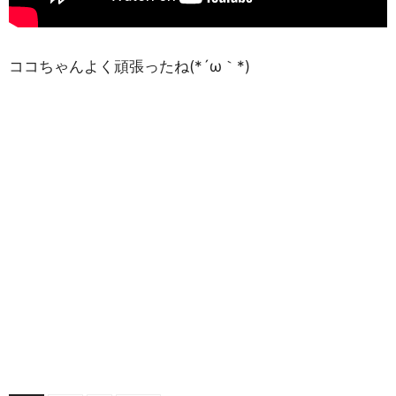
ココちゃんよく頑張ったね(*´ω｀*)