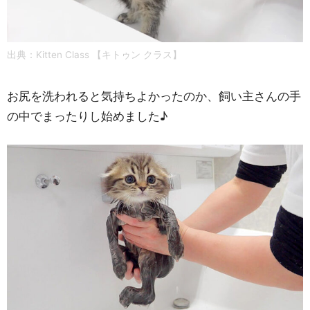
出典：
Kitten Class 【キトゥン クラス】
お尻を洗われると気持ちよかったのか、飼い主さんの手
の中でまったりし始めました♪