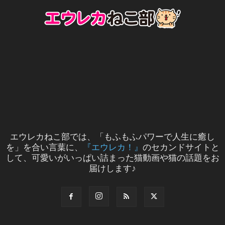
エウレカねこ部では、「もふもふパワーで人生に癒し
を」を合い言葉に、
『エウレカ！』
のセカンドサイトと
して、可愛いがいっぱい詰まった猫動画や猫の話題をお
届けします♪