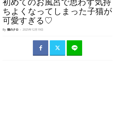
初めてのお風呂で思わず気持
ちよくなってしまった子猫が
可愛すぎる♡
By
猫のクロ
-
2025年12月19日