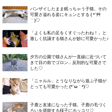
バンザイしたまま眠っちゃう子猫。その
可愛さ溢れる姿にキュンとする ( *´艸
｀)♡
「よくも私の足をくすぐったわね！」と
激しく抗議する猫さんが妙に可愛かった♪
夕方の公園で猫さんが一直線に近づいて
きて目の前でゴロン… 反則的な可愛さで
した♡
「ニャルル」とうなりながら遊ぶ子猫が
とっても可愛かった (*´ω｀*)♡
子鹿と友達になった子猫。子鹿の毛づく
ろいを堪能する様子にホッコリ♡