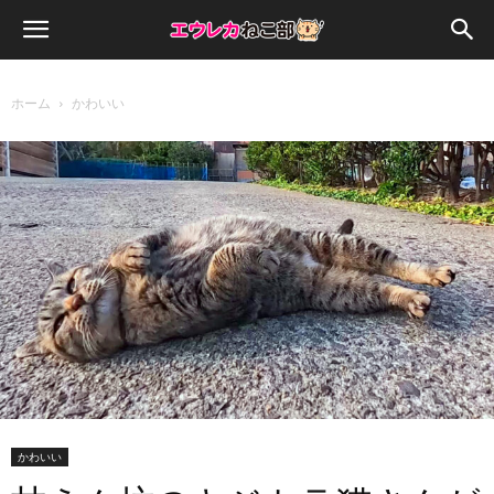
ホーム
かわいい
かわいい