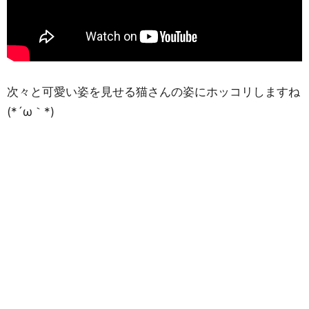
次々と可愛い姿を見せる猫さんの姿にホッコリしますね
(*´ω｀*)