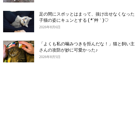
足の間にスポッとはまって、抜け出せなくなった
子猫の姿にキュンとする ( *´艸｀)♡
2026年8月6日
「よくも私の噛みつきを拒んだな！」猫と飼い主
さんの攻防が妙に可愛かった♪
2026年8月5日