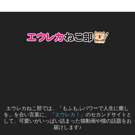
エウレカねこ部では、「もふもふパワーで人生に癒し
を」を合い言葉に、
『エウレカ！』
のセカンドサイトと
して、可愛いがいっぱい詰まった猫動画や猫の話題をお
届けします♪