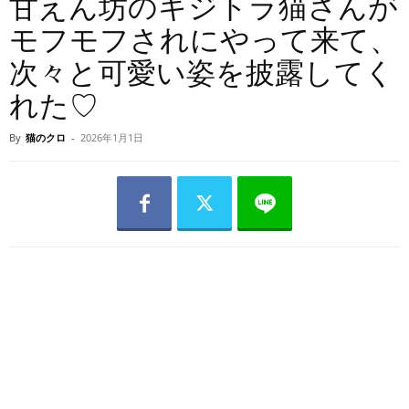
甘えん坊のキジトラ猫さんが
モフモフされにやって来て、
次々と可愛い姿を披露してく
れた♡
By
猫のクロ
-
2026年1月1日