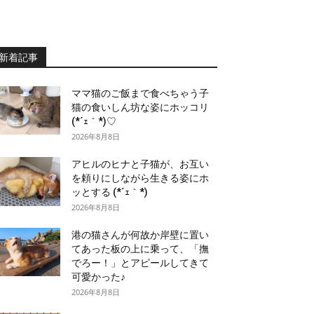
新着記事
ママ猫のご飯まで食べちゃう子
猫の食いしん坊な姿にホッコリ
(*´ｪ｀*)♡
2026年8月8日
アヒルのヒナと子猫が、お互い
を頼りにしながら生きる姿にホ
ッとする (*´ｪ｀*)
2026年8月8日
港の猫さんが何故か岸壁に置い
てあった板の上に乗って、「撫
でろー！」とアピールしてきて
可愛かった♪
2026年8月8日