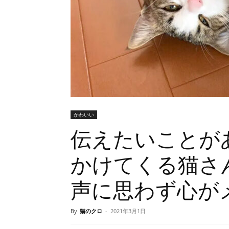
かわいい
伝えたいことが
かけてくる猫さ
声に思わず心が
By
猫のクロ
-
2021年3月1日