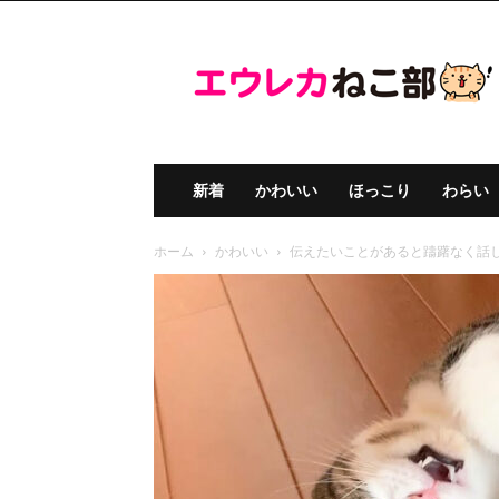
エ
ウ
レ
カ
ね
こ
部
新着
かわいい
ほっこり
わらい
ホーム
かわいい
伝えたいことがあると躊躇なく話