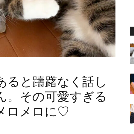
あると躊躇なく話し
ん。その可愛すぎる
メロメロに♡