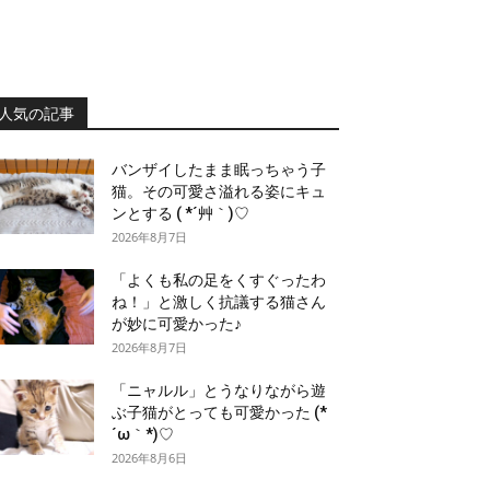
人気の記事
バンザイしたまま眠っちゃう子
猫。その可愛さ溢れる姿にキュ
ンとする ( *´艸｀)♡
2026年8月7日
「よくも私の足をくすぐったわ
ね！」と激しく抗議する猫さん
が妙に可愛かった♪
2026年8月7日
「ニャルル」とうなりながら遊
ぶ子猫がとっても可愛かった (*
´ω｀*)♡
2026年8月6日