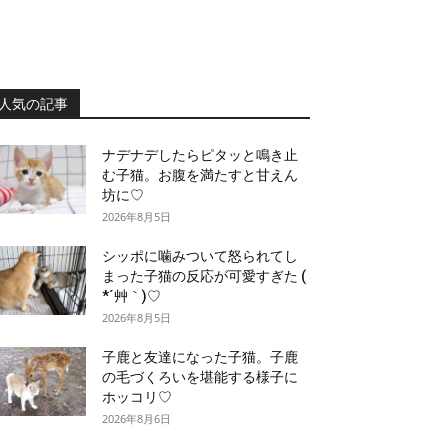
人気の記事
ナデナデしたらピタッと鳴き止
む子猫。お腹を満たすと甘えん
坊に♡
2026年8月5日
シッポに噛みついて怒られてし
まった子猫の反応が可愛すぎた (
*´艸｀)♡
2026年8月5日
子鹿と友達になった子猫。子鹿
の毛づくろいを堪能する様子に
ホッコリ♡
2026年8月6日