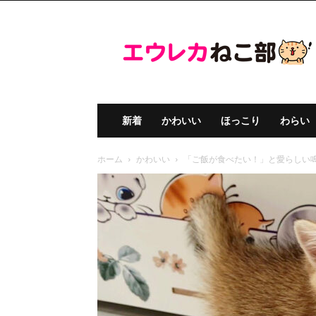
エ
ウ
レ
カ
ね
こ
部
新着
かわいい
ほっこり
わらい
ホーム
かわいい
「ご飯が食べたい！」と愛らしい