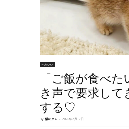
かわいい
「ご飯が食べた
き声で要求して
する♡
By
猫のクロ
-
2026年2月17日