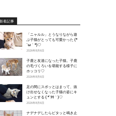
新着記事
「ニャルル」とうなりながら遊
ぶ子猫がとっても可愛かった (*
´ω｀*)♡
2026年8月6日
子鹿と友達になった子猫。子鹿
の毛づくろいを堪能する様子に
ホッコリ♡
2026年8月6日
足の間にスポッとはまって、抜
け出せなくなった子猫の姿にキ
ュンとする ( *´艸｀)♡
2026年8月6日
ナデナデしたらピタッと鳴き止