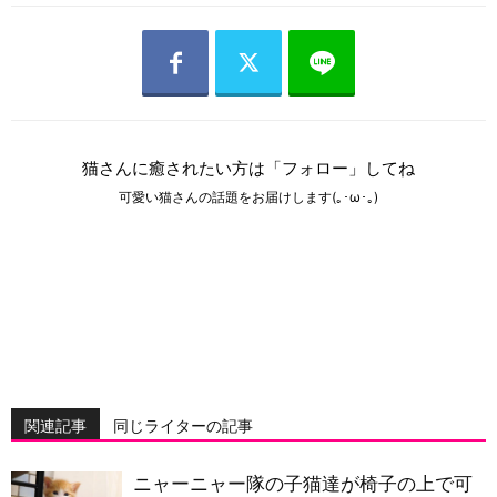
猫さんに癒されたい方は「フォロー」してね
可愛い猫さんの話題をお届けします(｡･ω･｡)
関連記事
同じライターの記事
ニャーニャー隊の子猫達が椅子の上で可