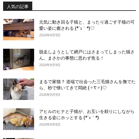
人気の記事
元気に動き回る子猫と、まったり過ごす子猫の可
愛い姿に癒される (*´ｪ｀*)♡
2026年8月9日
脱走しようとして網戸にはさまってしまった猫さ
ん。まさかの事態に思わず焦る！
2026年8月9日
まるで家猫？ 道端で出会った三毛猫さんを撫でた
ら、秒で懐いてきて悶絶 (〃∇〃)♡
2026年8月9日
アヒルのヒナと子猫が、お互いを頼りにしながら
生きる姿にホッとする (*´ｪ｀*)
2026年8月8日