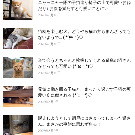
ニャーニャー隊の子猫達が椅子の上で可愛いおね
だり♪ お腹を満たすと可愛いことに♡
2026年8月10日
猫枕を楽しむ犬。どうやら猫の方もまんざらでも
ないようで… ( *´艸｀)♡
2026年8月10日
道で会うとちゃんと挨拶してくれる猫島の猫さん
がとっても可愛い (*´ω｀*)♡
2026年8月10日
元気に動き回る子猫と、まったり過ごす子猫の可
愛い姿に癒される (*´ｪ｀*)♡
2026年8月9日
脱走しようとして網戸にはさまってしまった猫さ
ん。まさかの事態に思わず焦る！
2026年8月9日