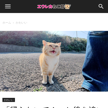
ホーム
かわいい
かわいい