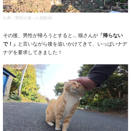
出典：
野郎が撮った猫動画
その後、男性が帰ろうとすると… 猫さんが
「帰らない
で！」
と言いながら後を追いかけてきて、いっぱいナデ
ナデを要求してきました！