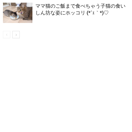
ママ猫のご飯まで食べちゃう子猫の食い
しん坊な姿にホッコリ (*´ｪ｀*)♡