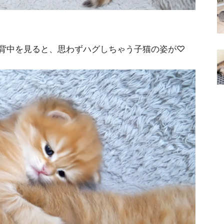
背中を見ると、思わずハグしちゃう子猫の姿が♡