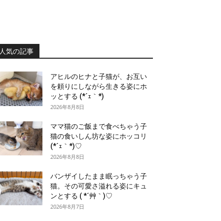
人気の記事
アヒルのヒナと子猫が、お互い
を頼りにしながら生きる姿にホ
ッとする (*´ｪ｀*)
2026年8月8日
ママ猫のご飯まで食べちゃう子
猫の食いしん坊な姿にホッコリ
(*´ｪ｀*)♡
2026年8月8日
バンザイしたまま眠っちゃう子
猫。その可愛さ溢れる姿にキュ
ンとする ( *´艸｀)♡
2026年8月7日