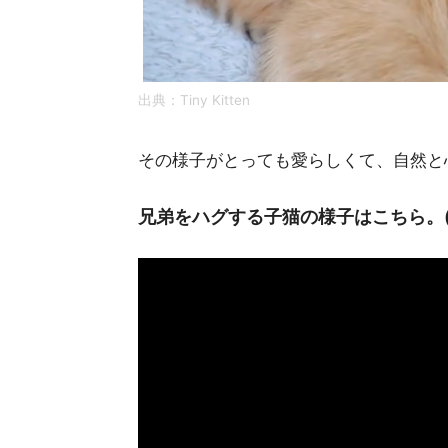
出典：Tiny Kitten
その様子がとっても愛らしくて、自然と
兄弟をハグする子猫の様子はこちら。(