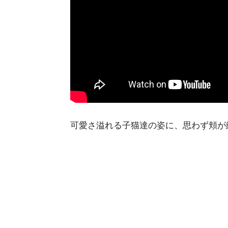
可愛さ溢れる子猫達の姿に、思わず頬が緩ん