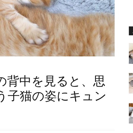
の背中を見ると、思
う子猫の姿にキュン