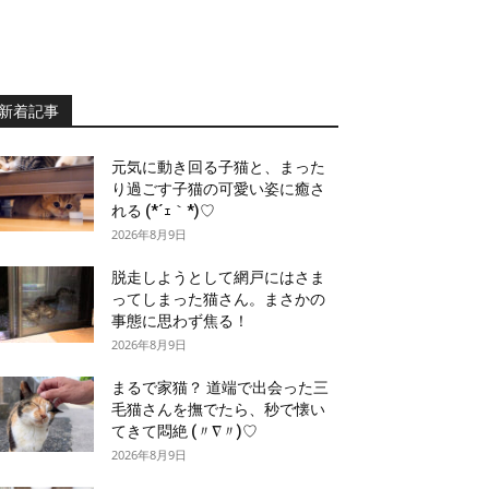
新着記事
元気に動き回る子猫と、まった
り過ごす子猫の可愛い姿に癒さ
れる (*´ｪ｀*)♡
2026年8月9日
脱走しようとして網戸にはさま
ってしまった猫さん。まさかの
事態に思わず焦る！
2026年8月9日
まるで家猫？ 道端で出会った三
毛猫さんを撫でたら、秒で懐い
てきて悶絶 (〃∇〃)♡
2026年8月9日