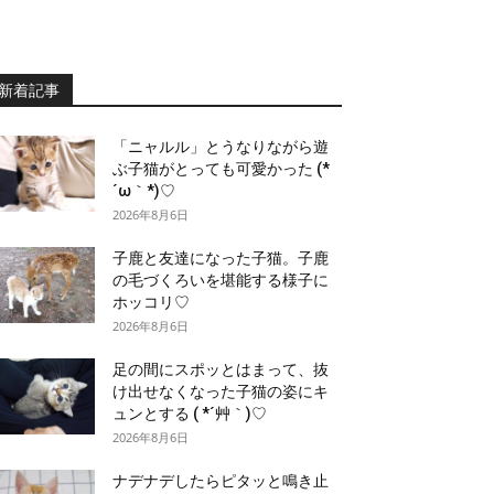
新着記事
「ニャルル」とうなりながら遊
ぶ子猫がとっても可愛かった (*
´ω｀*)♡
2026年8月6日
子鹿と友達になった子猫。子鹿
の毛づくろいを堪能する様子に
ホッコリ♡
2026年8月6日
足の間にスポッとはまって、抜
け出せなくなった子猫の姿にキ
ュンとする ( *´艸｀)♡
2026年8月6日
ナデナデしたらピタッと鳴き止