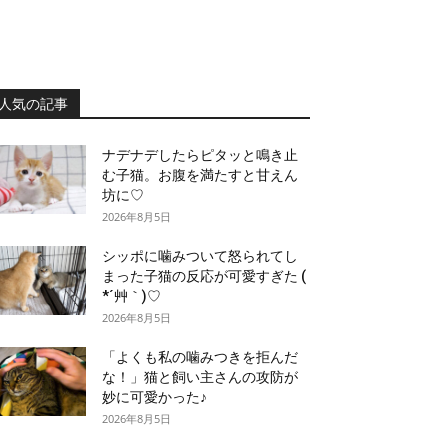
人気の記事
ナデナデしたらピタッと鳴き止
む子猫。お腹を満たすと甘えん
坊に♡
2026年8月5日
シッポに噛みついて怒られてし
まった子猫の反応が可愛すぎた (
*´艸｀)♡
2026年8月5日
「よくも私の噛みつきを拒んだ
な！」猫と飼い主さんの攻防が
妙に可愛かった♪
2026年8月5日