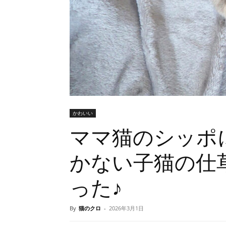
かわいい
ママ猫のシッポ
かない子猫の仕
った♪
By
猫のクロ
-
2026年3月1日