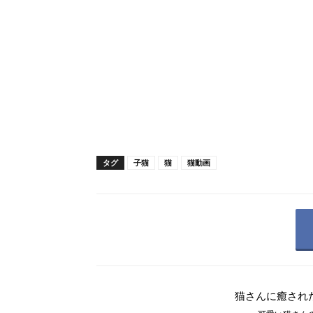
タグ
子猫
猫
猫動画
猫さんに癒され