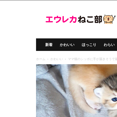
エ
ウ
レ
カ
ね
こ
部
新着
かわいい
ほっこり
わらい
ホーム
かわいい
ママ猫のシッポに手が届きそうで