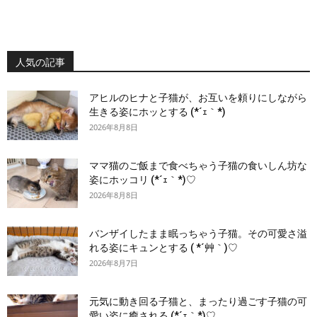
人気の記事
アヒルのヒナと子猫が、お互いを頼りにしながら
生きる姿にホッとする (*´ｪ｀*)
2026年8月8日
ママ猫のご飯まで食べちゃう子猫の食いしん坊な
姿にホッコリ (*´ｪ｀*)♡
2026年8月8日
バンザイしたまま眠っちゃう子猫。その可愛さ溢
れる姿にキュンとする ( *´艸｀)♡
2026年8月7日
元気に動き回る子猫と、まったり過ごす子猫の可
愛い姿に癒される (*´ｪ｀*)♡