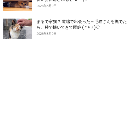
2026年8月9日
まるで家猫？ 道端で出会った三毛猫さんを撫でた
ら、秒で懐いてきて悶絶 (〃∇〃)♡
2026年8月9日