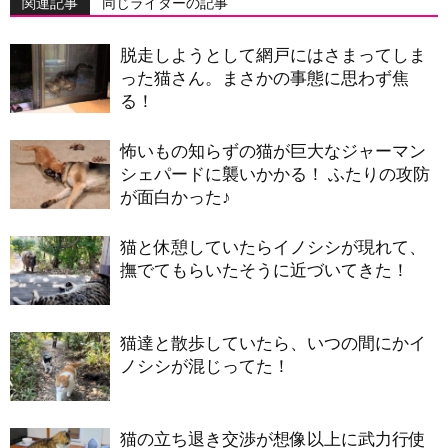
関連記事
同じライターの記事
脱走しようとして網戸にはさまってしま
った猫さん。まさかの事態に思わず焦
る！
怖いもの知らずの猫が巨大なジャーマン
シェパードに襲いかかる！ ふたりの攻防
が面白かった♪
猫と休憩していたらイノシシが現れて、
撫でてもらいたそうに近づいてきた！
猫達と散歩していたら、いつの間にかイ
ノシシが混じってた！
猫の立ち退き交渉が想像以上に武力行使