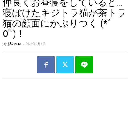
仲良くお昼寝をしていると…
寝ぼけたキジトラ猫が茶トラ
猫の顔面にかぶりつく (*ﾟ
0ﾟ)！
By
猫のクロ
-
2026年3月4日