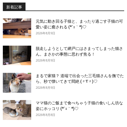
新着記事
元気に動き回る子猫と、まったり過ごす子猫の可
愛い姿に癒される (*´ｪ｀*)♡
2026年8月9日
脱走しようとして網戸にはさまってしまった猫さ
ん。まさかの事態に思わず焦る！
2026年8月9日
まるで家猫？ 道端で出会った三毛猫さんを撫でた
ら、秒で懐いてきて悶絶 (〃∇〃)♡
2026年8月9日
ママ猫のご飯まで食べちゃう子猫の食いしん坊な
姿にホッコリ (*´ｪ｀*)♡
2026年8月8日