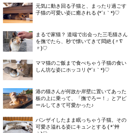
元気に動き回る子猫と、まったり過ごす
子猫の可愛い姿に癒される (*´ｪ｀*)♡
まるで家猫？ 道端で出会った三毛猫さん
を撫でたら、秒で懐いてきて悶絶 (〃∇
〃)♡
ママ猫のご飯まで食べちゃう子猫の食い
しん坊な姿にホッコリ (*´ｪ｀*)♡
港の猫さんが何故か岸壁に置いてあった
板の上に乗って、「撫でろー！」とアピ
ールしてきて可愛かった♪
バンザイしたまま眠っちゃう子猫。その
可愛さ溢れる姿にキュンとする ( *´艸