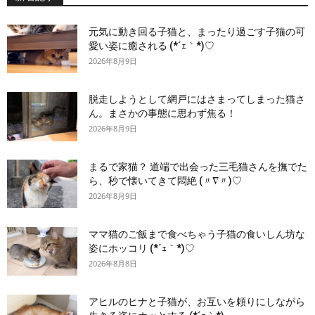
元気に動き回る子猫と、まったり過ごす子猫の可
愛い姿に癒される (*´ｪ｀*)♡
2026年8月9日
脱走しようとして網戸にはさまってしまった猫さ
ん。まさかの事態に思わず焦る！
2026年8月9日
まるで家猫？ 道端で出会った三毛猫さんを撫でた
ら、秒で懐いてきて悶絶 (〃∇〃)♡
2026年8月9日
ママ猫のご飯まで食べちゃう子猫の食いしん坊な
姿にホッコリ (*´ｪ｀*)♡
2026年8月8日
アヒルのヒナと子猫が、お互いを頼りにしながら