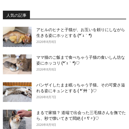
人気の記事
アヒルのヒナと子猫が、お互いを頼りにしながら
生きる姿にホッとする (*´ｪ｀*)
2026年8月8日
ママ猫のご飯まで食べちゃう子猫の食いしん坊な
姿にホッコリ (*´ｪ｀*)♡
2026年8月8日
バンザイしたまま眠っちゃう子猫。その可愛さ溢
れる姿にキュンとする ( *´艸｀)♡
2026年8月7日
まるで家猫？ 道端で出会った三毛猫さんを撫でた
ら、秒で懐いてきて悶絶 (〃∇〃)♡
2026年8月9日