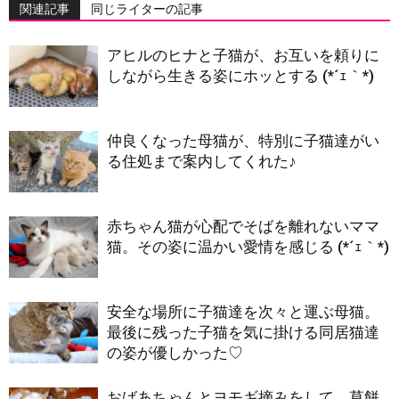
関連記事
同じライターの記事
アヒルのヒナと子猫が、お互いを頼りに
しながら生きる姿にホッとする (*´ｪ｀*)
仲良くなった母猫が、特別に子猫達がい
る住処まで案内してくれた♪
赤ちゃん猫が心配でそばを離れないママ
猫。その姿に温かい愛情を感じる (*´ｪ｀*)
安全な場所に子猫達を次々と運ぶ母猫。
最後に残った子猫を気に掛ける同居猫達
の姿が優しかった♡
おばあちゃんとヨモギ摘みをして、草餅