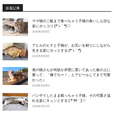
新着記事
ママ猫のご飯まで食べちゃう子猫の食いしん坊な
姿にホッコリ (*´ｪ｀*)♡
2026年8月8日
アヒルのヒナと子猫が、お互いを頼りにしながら
生きる姿にホッとする (*´ｪ｀*)
2026年8月8日
港の猫さんが何故か岸壁に置いてあった板の上に
乗って、「撫でろー！」とアピールしてきて可愛
かった♪
2026年8月8日
バンザイしたまま眠っちゃう子猫。その可愛さ溢
れる姿にキュンとする ( *´艸｀)♡
2026年8月7日