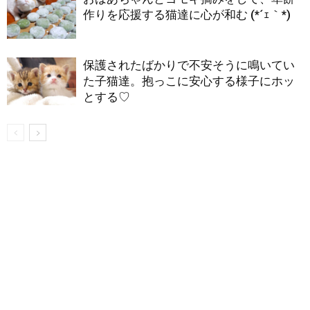
作りを応援する猫達に心が和む (*´ｪ｀*)
保護されたばかりで不安そうに鳴いてい
た子猫達。抱っこに安心する様子にホッ
とする♡