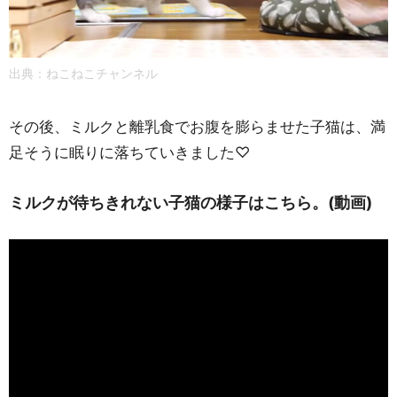
出典：ねこねこチャンネル
その後、ミルクと離乳食でお腹を膨らませた子猫は、満
足そうに眠りに落ちていきました♡
ミルクが待ちきれない子猫の様子はこちら。(動画)