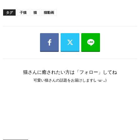
タグ
子猫
猫
猫動画
猫さんに癒されたい方は「フォロー」してね
可愛い猫さんの話題をお届けします(｡･ω･｡)