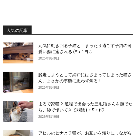
人気の記事
元気に動き回る子猫と、まったり過ごす子猫の可
愛い姿に癒される (*´ｪ｀*)♡
2026年8月9日
脱走しようとして網戸にはさまってしまった猫さ
ん。まさかの事態に思わず焦る！
2026年8月9日
まるで家猫？ 道端で出会った三毛猫さんを撫でた
ら、秒で懐いてきて悶絶 (〃∇〃)♡
2026年8月9日
アヒルのヒナと子猫が、お互いを頼りにしながら