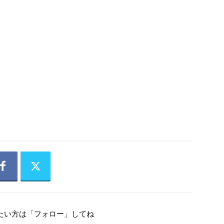
たい方は「フォロー」してね