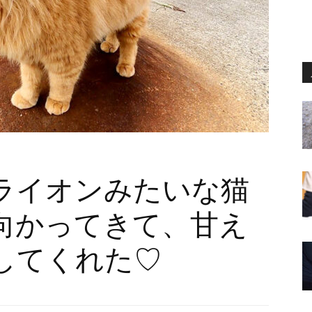
ライオンみたいな猫
向かってきて、甘え
してくれた♡