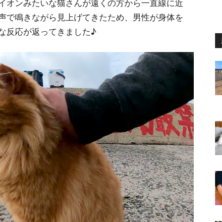
イオンみたいな猫さんが遠くの方から一直線に近
声で鳴きながら見上げてきたため、男性が身体を
な反応が返ってきました♪