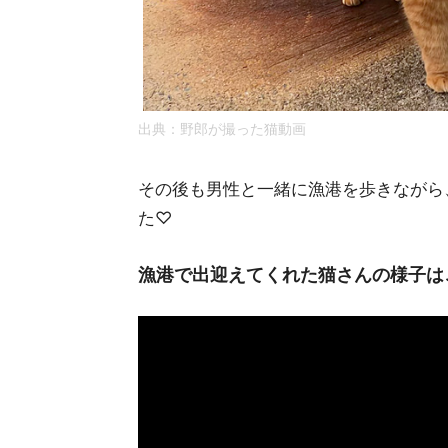
出典：野郎が撮った猫動画
その後も男性と一緒に漁港を歩きながら
た♡
漁港で出迎えてくれた猫さんの様子はこ