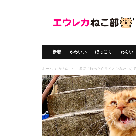
エ
ウ
レ
カ
ね
こ
部
新着
かわいい
ほっこり
わらい
ホーム
かわいい
漁港に行ったらライオンみたいな