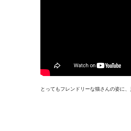
とってもフレンドリーな猫さんの姿に、見