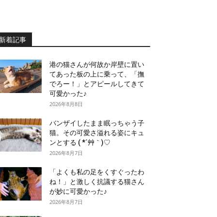
新着記事
港の猫さんが何故か岸壁に置い
てあった板の上に乗って、「撫
でろー！」とアピールしてきて
可愛かった♪
2026年8月8日
バンザイしたまま眠っちゃう子
猫。その可愛さ溢れる姿にキュ
ンとする ( *´艸｀)♡
2026年8月7日
「よくも私の足をくすぐったわ
ね！」と激しく抗議する猫さん
が妙に可愛かった♪
2026年8月7日