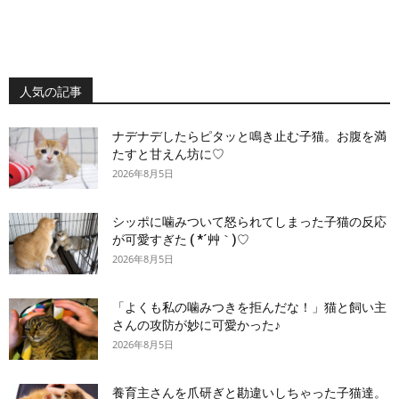
人気の記事
ナデナデしたらピタッと鳴き止む子猫。お腹を満
たすと甘えん坊に♡
2026年8月5日
シッポに噛みついて怒られてしまった子猫の反応
が可愛すぎた ( *´艸｀)♡
2026年8月5日
「よくも私の噛みつきを拒んだな！」猫と飼い主
さんの攻防が妙に可愛かった♪
2026年8月5日
養育主さんを爪研ぎと勘違いしちゃった子猫達。