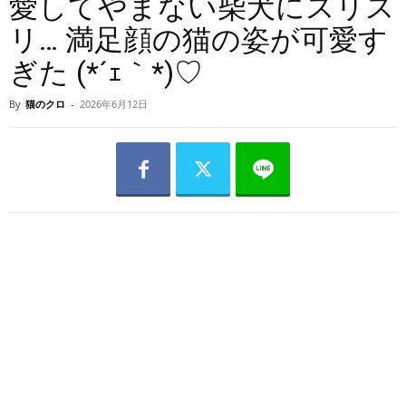
愛してやまない柴犬にスリス
リ… 満足顔の猫の姿が可愛す
ぎた (*´ｪ｀*)♡
By
猫のクロ
-
2026年6月12日