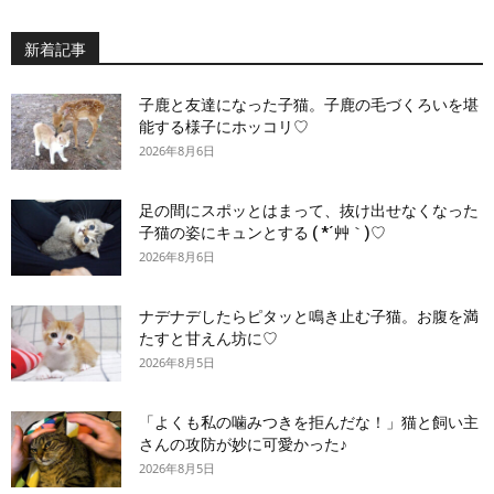
新着記事
子鹿と友達になった子猫。子鹿の毛づくろいを堪
能する様子にホッコリ♡
2026年8月6日
足の間にスポッとはまって、抜け出せなくなった
子猫の姿にキュンとする ( *´艸｀)♡
2026年8月6日
ナデナデしたらピタッと鳴き止む子猫。お腹を満
たすと甘えん坊に♡
2026年8月5日
「よくも私の噛みつきを拒んだな！」猫と飼い主
さんの攻防が妙に可愛かった♪
2026年8月5日