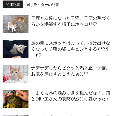
関連記事
同じライターの記事
子鹿と友達になった子猫。子鹿の毛づく
ろいを堪能する様子にホッコリ♡
足の間にスポッとはまって、抜け出せな
くなった子猫の姿にキュンとする ( *´艸
｀)♡
ナデナデしたらピタッと鳴き止む子猫。
お腹を満たすと甘えん坊に♡
「よくも私の噛みつきを拒んだな！」猫
と飼い主さんの攻防が妙に可愛かった♪