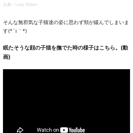
出典：Lazy Kitten
そんな無邪気な子猫達の姿に思わず頬が緩んでしまいま
す(*´ｪ｀*)
眠たそうな顔の子猫を撫でた時の様子はこちら。(動
画)