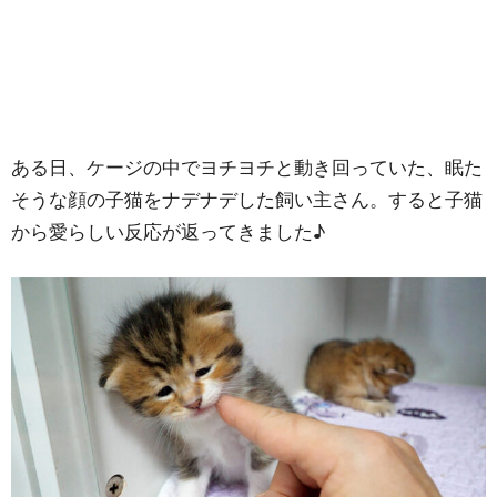
ある日、ケージの中でヨチヨチと動き回っていた、眠た
そうな顔の子猫をナデナデした飼い主さん。すると子猫
から愛らしい反応が返ってきました♪