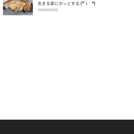
生きる姿にホッとする (*´ｪ｀*)
2026年8月8日