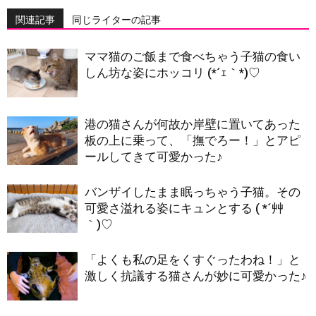
関連記事
同じライターの記事
ママ猫のご飯まで食べちゃう子猫の食い
しん坊な姿にホッコリ (*´ｪ｀*)♡
港の猫さんが何故か岸壁に置いてあった
板の上に乗って、「撫でろー！」とアピ
ールしてきて可愛かった♪
バンザイしたまま眠っちゃう子猫。その
可愛さ溢れる姿にキュンとする ( *´艸
｀)♡
「よくも私の足をくすぐったわね！」と
激しく抗議する猫さんが妙に可愛かった♪