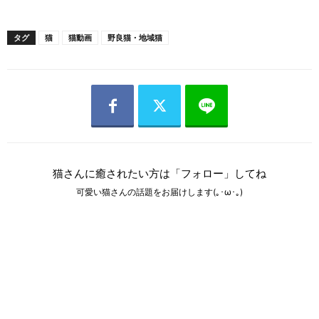
タグ
猫
猫動画
野良猫・地域猫
猫さんに癒されたい方は「フォロー」してね
可愛い猫さんの話題をお届けします(｡･ω･｡)