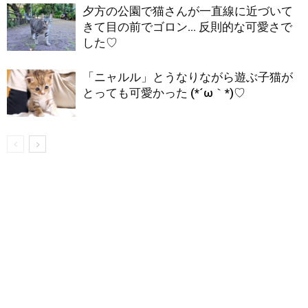
夕方の公園で猫さんが一直線に近づいて
きて目の前でゴロン… 反則的な可愛さで
した♡
「ニャルル」とうなりながら遊ぶ子猫が
とっても可愛かった (*´ω｀*)♡