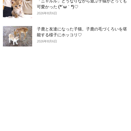
「ニャルル」とうなりながら遊ぶ子猫がとっても
可愛かった (*´ω｀*)♡
2026年8月6日
子鹿と友達になった子猫。子鹿の毛づくろいを堪
能する様子にホッコリ♡
2026年8月6日