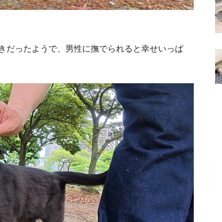
きだったようで、男性に撫でられると幸せいっぱ