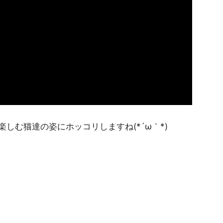
しむ猫達の姿にホッコリしますね(*´ω｀*)