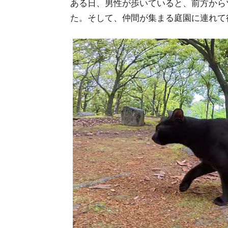
ある日、男性が歩いていると、前方から
た。そして、仲間が集まる庭園に連れて