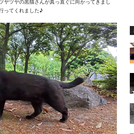
ツヤツヤの黒猫さんが真っ直ぐに向かってきまし
行ってくれました♪