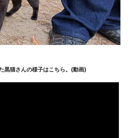
た黒猫さんの様子はこちら。(動画)