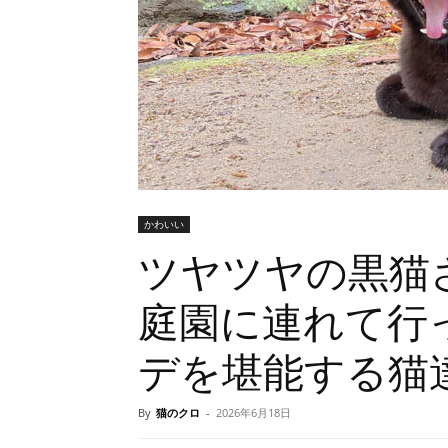
かわいい
ツヤツヤの黒猫
庭園に連れて行っ
デを堪能する猫
By
猫のクロ
-
2026年6月18日