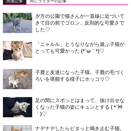
関連記事
同じライターの記事
夕方の公園で猫さんが一直線に近づいて
きて目の前でゴロン… 反則的な可愛さで
した♡
「ニャルル」とうなりながら遊ぶ子猫が
とっても可愛かった (*´ω｀*)♡
子鹿と友達になった子猫。子鹿の毛づく
ろいを堪能する様子にホッコリ♡
足の間にスポッとはまって、抜け出せな
くなった子猫の姿にキュンとする ( *´艸
｀)♡
ナデナデしたらピタッと鳴き止む子猫。