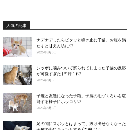
人気の記事
ナデナデしたらピタッと鳴き止む子猫。お腹を満
たすと甘えん坊に♡
2026年8月5日
シッポに噛みついて怒られてしまった子猫の反応
が可愛すぎた ( *´艸｀)♡
2026年8月5日
子鹿と友達になった子猫。子鹿の毛づくろいを堪
能する様子にホッコリ♡
2026年8月6日
足の間にスポッとはまって、抜け出せなくなった
子猫の姿にキュンとする ( *´艸｀)♡