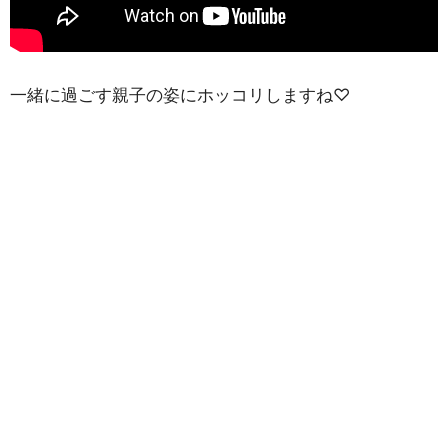
一緒に過ごす親子の姿にホッコリしますね♡