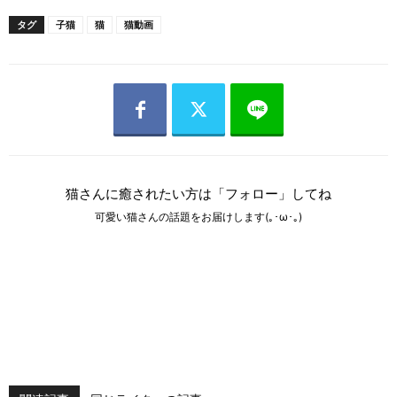
タグ
子猫
猫
猫動画
猫さんに癒されたい方は「フォロー」してね
可愛い猫さんの話題をお届けします(｡･ω･｡)