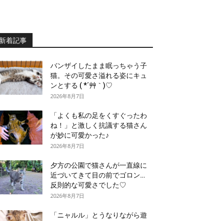
新着記事
バンザイしたまま眠っちゃう子
猫。その可愛さ溢れる姿にキュ
ンとする ( *´艸｀)♡
2026年8月7日
「よくも私の足をくすぐったわ
ね！」と激しく抗議する猫さん
が妙に可愛かった♪
2026年8月7日
夕方の公園で猫さんが一直線に
近づいてきて目の前でゴロン…
反則的な可愛さでした♡
2026年8月7日
「ニャルル」とうなりながら遊