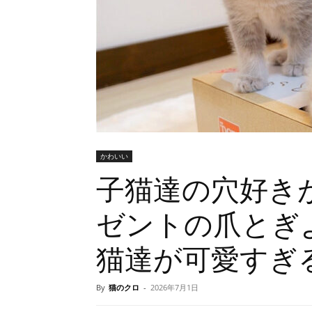
かわいい
子猫達の穴好き
ゼントの爪とぎ
猫達が可愛すぎ
By
猫のクロ
-
2026年7月1日