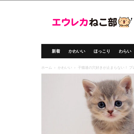
エ
ウ
レ
カ
ね
こ
部
新着
かわいい
ほっこり
わらい
ホーム
かわいい
子猫達の穴好きが止まらない！ 