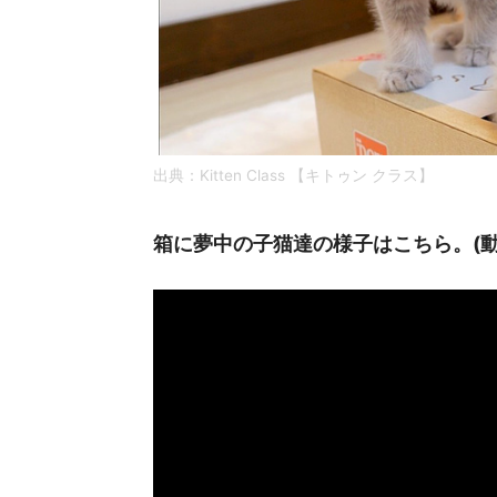
出典：Kitten Class 【キトゥン クラス】
箱に夢中の子猫達の様子はこちら。(動