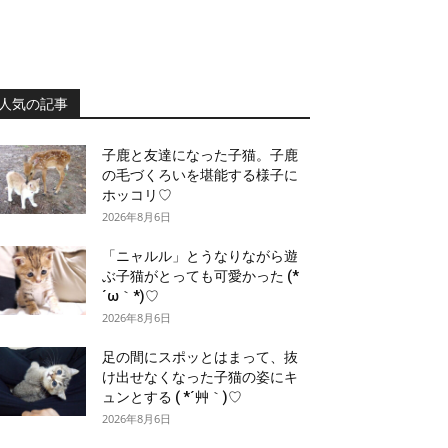
人気の記事
子鹿と友達になった子猫。子鹿
の毛づくろいを堪能する様子に
ホッコリ♡
2026年8月6日
「ニャルル」とうなりながら遊
ぶ子猫がとっても可愛かった (*
´ω｀*)♡
2026年8月6日
足の間にスポッとはまって、抜
け出せなくなった子猫の姿にキ
ュンとする ( *´艸｀)♡
2026年8月6日