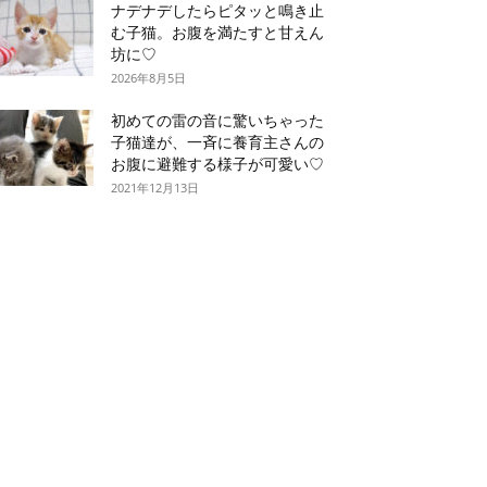
ナデナデしたらピタッと鳴き止
む子猫。お腹を満たすと甘えん
坊に♡
2026年8月5日
初めての雷の音に驚いちゃった
子猫達が、一斉に養育主さんの
お腹に避難する様子が可愛い♡
2021年12月13日