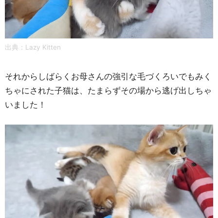
出典：
Lazy Kitten
それからしばらくお母さんの強引な毛づくろいでもみく
ちゃにされた子猫は、たまらずその場から逃げ出しちゃ
いました！