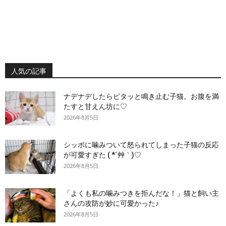
人気の記事
ナデナデしたらピタッと鳴き止む子猫。お腹を満
たすと甘えん坊に♡
2026年8月5日
シッポに噛みついて怒られてしまった子猫の反応
が可愛すぎた ( *´艸｀)♡
2026年8月5日
「よくも私の噛みつきを拒んだな！」猫と飼い主
さんの攻防が妙に可愛かった♪
2026年8月5日