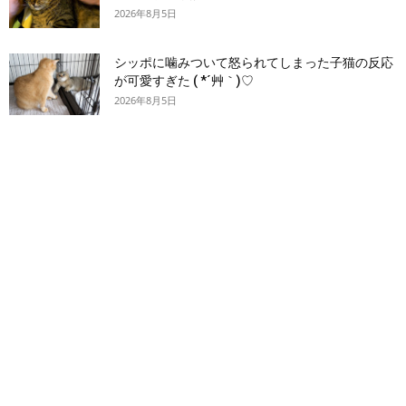
2026年8月5日
シッポに噛みついて怒られてしまった子猫の反応
が可愛すぎた ( *´艸｀)♡
2026年8月5日