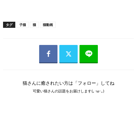
タグ
子猫
猫
猫動画
猫さんに癒されたい方は「フォロー」してね
可愛い猫さんの話題をお届けします(｡･ω･｡)