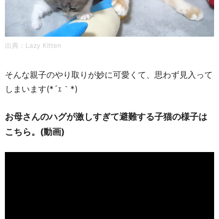
出典：Lazy Kitten
そんな親子のやり取りが妙に可愛くて、思わず見入って
しまいます(*´ｪ｀*)
お母さんのハグが激しすぎて避難する子猫の様子は
こちら。(動画)