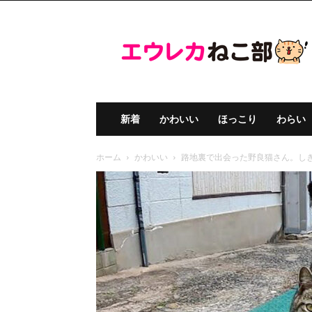
エ
ウ
レ
カ
ね
こ
部
新着
かわいい
ほっこり
わらい
ホーム
かわいい
路地裏で出会った野良猫さん。し