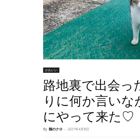
かわいい
路地裏で出会っ
りに何か言いな
にやって来た♡
By
猫のクロ
-
2021年4月8日