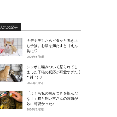
人気の記事
ナデナデしたらピタッと鳴き止
む子猫。お腹を満たすと甘えん
坊に♡
2026年8月5日
シッポに噛みついて怒られてし
まった子猫の反応が可愛すぎた (
*´艸｀)♡
2026年8月5日
「よくも私の噛みつきを拒んだ
な！」猫と飼い主さんの攻防が
妙に可愛かった♪
2026年8月5日