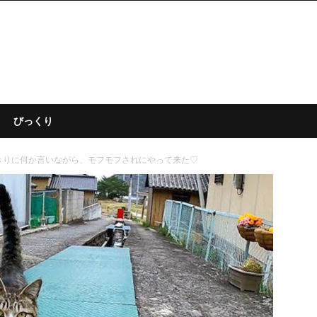
びっくり
きりに何か言いながら、モフモフされにやって来た♡