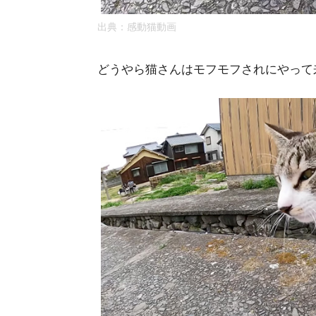
出典：
感動猫動画
どうやら猫さんはモフモフされにやって来た