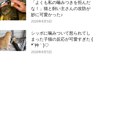
「よくも私の噛みつきを拒んだ
な！」猫と飼い主さんの攻防が
妙に可愛かった♪
2026年8月5日
シッポに噛みついて怒られてし
まった子猫の反応が可愛すぎた (
*´艸｀)♡
2026年8月5日