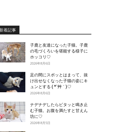
新着記事
子鹿と友達になった子猫。子鹿
の毛づくろいを堪能する様子に
ホッコリ♡
2026年8月6日
足の間にスポッとはまって、抜
け出せなくなった子猫の姿にキ
ュンとする ( *´艸｀)♡
2026年8月6日
ナデナデしたらピタッと鳴き止
む子猫。お腹を満たすと甘えん
坊に♡
2026年8月5日